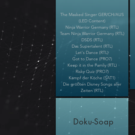
The Masked Singer GER/CH/AUS
(
LED Content)
Ninja Warrior Germany (RTL)
Team Ninja Warrior Germany (RTL)
DSDS (RTL)
Das Supertalent (RTL)
Let's Dance (RTL)
Got to Dance (PRO7)
Keep it in the Famliy (RTL)
Risky Quiz (PRO7)
Kampf der Köche (SAT1)
Die größten Disney Songs aller
Zeiten (RTL)
Doku-Soap