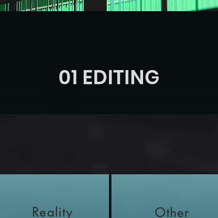
01 EDITING
Reality
Other