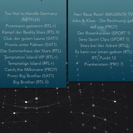
Too Hot to Handle Germany
Herr Raue Reist! (MAGENTA TV
(NETFLIX)
J
oko & Klaas - Die Rechnung ge
Prominent getrennt (RTL+)
auf uns (PRO7)
Kampf der Reality Stars (RTL II)
Der Rosenkavalier (SPORT 1)
Club der guten Laune (SAT1)
Sexy Sport Clips (SPORT 1)
Promis unter Palmen (SAT1)
Stars bei der Arbeit (RTL)
Das Sommerhaus der Stars (RTL)
Es kann nur einen geben (RTL)
Temptation Island VIP (RTL+)
RTL Punkt 12
Temptation Island (RTL+)
Prankenstein (PRO 7)
Catch the Millionaire (PRO7)
Promi Big Brother (SAT1)
Big Brother (RTL II)